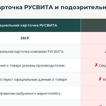
арточка РУСВИТА и подозритель
циальная карточка РУСВИТА
332 ₽
альная карточка компании РУСВИТА
✗
ия о товаре указаны производителем
Свед
✗
ствуют официальным данным о товаре
Во
правилам выбранного маркетплейса