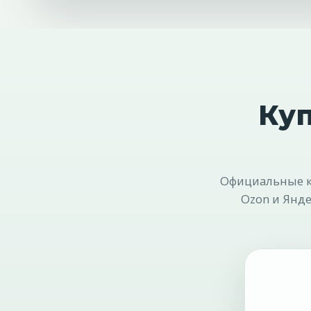
Куп
Официальные ка
Ozon и Янде