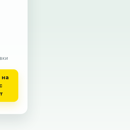
авки
 на
с
т
.